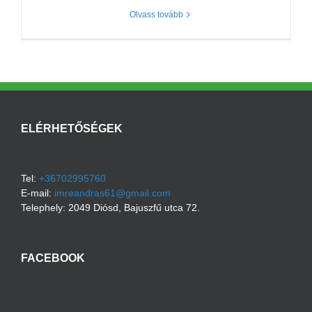
Olvass tovább
ELÉRHETŐSÉGEK
Tel:
+36702995760
E-mail:
imreandras61@gmail.com
Telephely:
2049
Diósd
,
Bajuszfű utca 72.
FACEBOOK