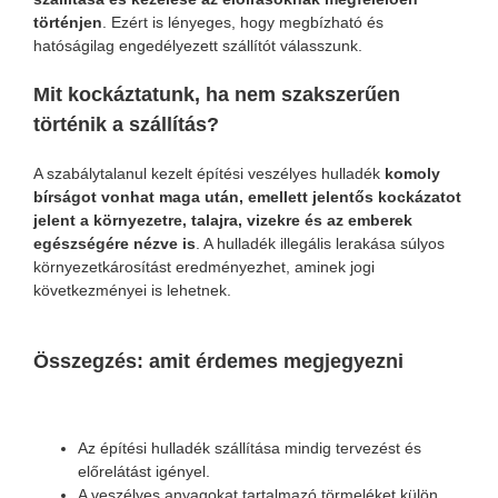
történjen
. Ezért is lényeges, hogy megbízható és
hatóságilag engedélyezett szállítót válasszunk.
Mit kockáztatunk, ha nem szakszerűen
történik a szállítás?
A szabálytalanul kezelt építési veszélyes hulladék
komoly
bírságot vonhat maga után, emellett jelentős kockázatot
jelent a környezetre, talajra, vizekre és az emberek
egészségére nézve is
. A hulladék illegális lerakása súlyos
környezetkárosítást eredményezhet, aminek jogi
következményei is lehetnek.
Összegzés: amit érdemes megjegyezni
Az építési hulladék szállítása mindig tervezést és
előrelátást igényel.
A veszélyes anyagokat tartalmazó törmeléket külön