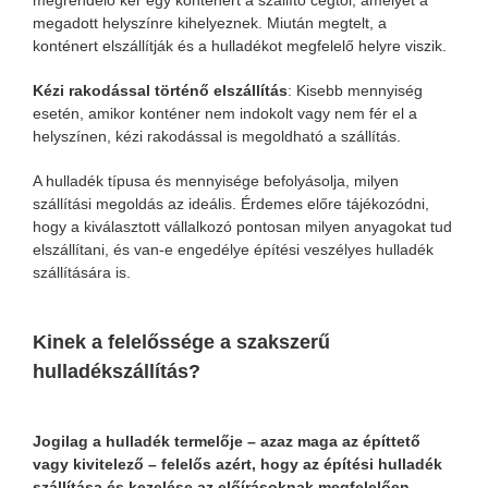
megrendelő kér egy konténert a szállító cégtől, amelyet a
megadott helyszínre kihelyeznek. Miután megtelt, a
konténert elszállítják és a hulladékot megfelelő helyre viszik.
Kézi rakodással történő elszállítás
: Kisebb mennyiség
esetén, amikor konténer nem indokolt vagy nem fér el a
helyszínen, kézi rakodással is megoldható a szállítás.
A hulladék típusa és mennyisége befolyásolja, milyen
szállítási megoldás az ideális. Érdemes előre tájékozódni,
hogy a kiválasztott vállalkozó pontosan milyen anyagokat tud
elszállítani, és van-e engedélye építési veszélyes hulladék
szállítására is.
Kinek a felelőssége a szakszerű
hulladékszállítás?
Jogilag a hulladék termelője – azaz maga az építtető
vagy kivitelező – felelős azért, hogy az építési hulladék
szállítása és kezelése az előírásoknak megfelelően