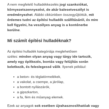
A nem megfelelő hulladékkezelés
jogi szankciókat,
környezetszennyezést, de akár balesetveszélyt is
eredményezhet
. Alábbi cikkünkben összegyűjtöttük,
mit
érdemes tudni az építési hulladék szállításáról, és mire
kell figyelni, ha veszélyes anyag is a konténerbe
kerülne
.
Mi számít építési hulladéknak?
Az építési hulladék kategóriája meglehetősen
széles:
minden olyan anyag vagy tárgy ide tartozik,
amely egy építkezés, bontás vagy felújítás során
keletkezik, és feleslegessé válik
. Ilyenek például:
a beton- és téglatörmelékek,
a vakolat, a csempe, a járólap,
a bontott nyílászárók,
a gipszkarton,
a fa, fém és műanyag elemek.
Ezek az anyagok
sok esetben újrahasznosíthatóak vagy