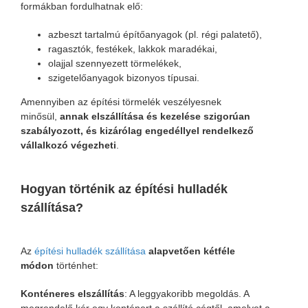
formákban fordulhatnak elő:
azbeszt tartalmú építőanyagok (pl. régi palatető),
ragasztók, festékek, lakkok maradékai,
olajjal szennyezett törmelékek,
szigetelőanyagok bizonyos típusai.
Amennyiben az építési törmelék veszélyesnek
minősül,
annak elszállítása és kezelése szigorúan
szabályozott, és kizárólag engedéllyel rendelkező
vállalkozó végezheti
.
Hogyan történik az építési hulladék
szállítása?
Az
építési hulladék szállítása
alapvetően kétféle
módon
történhet:
Konténeres elszállítás
: A leggyakoribb megoldás. A