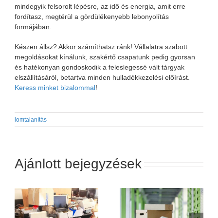
mindegyik felsorolt lépésre, az idő és energia, amit erre
fordítasz, megtérül a gördülékenyebb lebonyolítás
formájában.
Készen állsz? Akkor számíthatsz ránk! Vállalatra szabott
megoldásokat kínálunk, szakértő csapatunk pedig gyorsan
és hatékonyan gondoskodik a feleslegessé vált tárgyak
elszállításáról, betartva minden hulladékkezelési előírást.
Keress minket bizalommal
!
lomtalanítás
Ajánlott bejegyzések
an