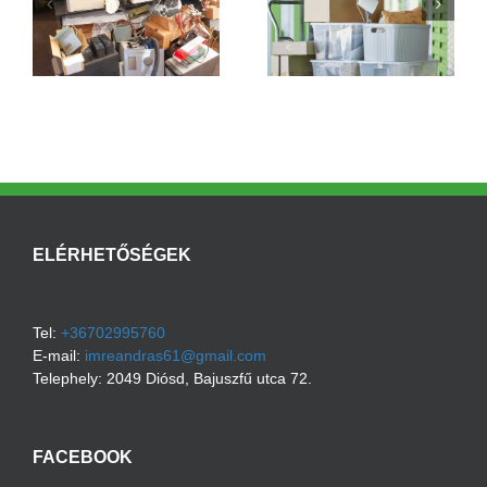
Ne hagyd, hogy maguk
Milyen hulladékokat
y
alá temessenek a
vállal egy lomtalanító
lomok!
cég?
ELÉRHETŐSÉGEK
Tel:
+36702995760
E-mail:
imreandras61@gmail.com
Telephely:
2049
Diósd
,
Bajuszfű utca 72.
FACEBOOK