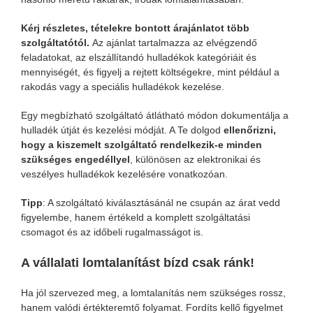
Kérj részletes, tételekre bontott árajánlatot több
szolgáltatótól.
Az ajánlat tartalmazza az elvégzendő
feladatokat, az elszállítandó hulladékok kategóriáit és
mennyiségét, és figyelj a rejtett költségekre, mint például a
rakodás vagy a speciális hulladékok kezelése.
Egy megbízható szolgáltató átlátható módon dokumentálja a
hulladék útját és kezelési módját. A Te dolgod
ellenőrizni,
hogy a kiszemelt szolgáltató rendelkezik-e minden
szükséges engedéllyel
, különösen az elektronikai és
veszélyes hulladékok kezelésére vonatkozóan.
Tipp
: A szolgáltató kiválasztásánál ne csupán az árat vedd
figyelembe, hanem értékeld a komplett szolgáltatási
csomagot és az időbeli rugalmasságot is.
A vállalati lomtalanítást bízd csak ránk!
Ha jól szervezed meg, a lomtalanítás nem szükséges rossz,
hanem valódi értékteremtő folyamat. Fordíts kellő figyelmet