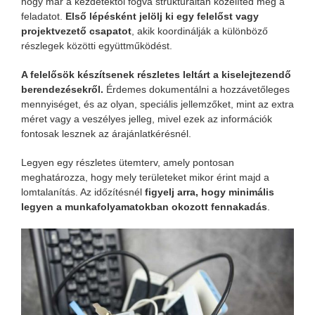
hogy már a kezdetektől fogva strukturáltan közelíted meg a
feladatot.
Első lépésként jelölj ki egy felelőst vagy
projektvezető csapatot
, akik koordinálják a különböző
részlegek közötti együttműködést.
A felelősök készítsenek részletes leltárt a kiselejtezendő
berendezésekről.
Érdemes dokumentálni a hozzávetőleges
mennyiséget, és az olyan, speciális jellemzőket, mint az extra
méret vagy a veszélyes jelleg, mivel ezek az információk
fontosak lesznek az árajánlatkérésnél.
Legyen egy részletes ütemterv, amely pontosan
meghatározza, hogy mely területeket mikor érint majd a
lomtalanítás. Az időzítésnél
figyelj arra, hogy minimális
legyen a munkafolyamatokban okozott fennakadás
.