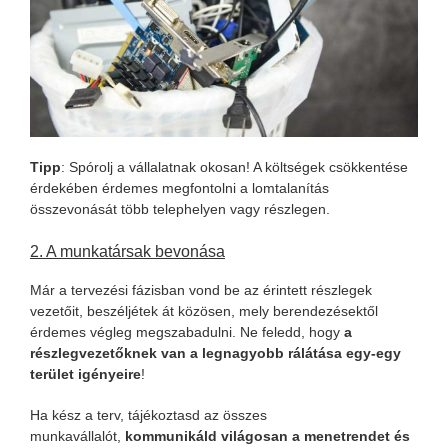
Tipp
: Spórolj a vállalatnak okosan! A költségek csökkentése
érdekében érdemes megfontolni a lomtalanítás
összevonását több telephelyen vagy részlegen.
2. A munkatársak bevonása
Már a tervezési fázisban vond be az érintett részlegek
vezetőit, beszéljétek át közösen, mely berendezésektől
érdemes végleg megszabadulni. Ne feledd, hogy
a
részlegvezetőknek van a legnagyobb rálátása egy-egy
terület igényeire
!
Ha kész a terv, tájékoztasd az összes
munkavállalót,
kommunikáld világosan a menetrendet és