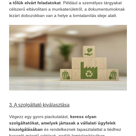
a tőlük elvárt feladatokat
. Például a személyes tárgyakat
célszerű eltávolítani a munkaterületről, a dokumentumoknak
lezárt dobozokban van a helye a lomtalanítás ideje alatt.
3. A szolgáltató kiválasztása
Végezz egy gyors piackutatást,
keress olyan
szolgáltatókat, amelyek jártasak a vállalati ügyfelek
kiszolgálásában
és rendelkeznek tapasztalattal a tiédhez
hasonló méretű raktárak, irodák lomtalanításában.