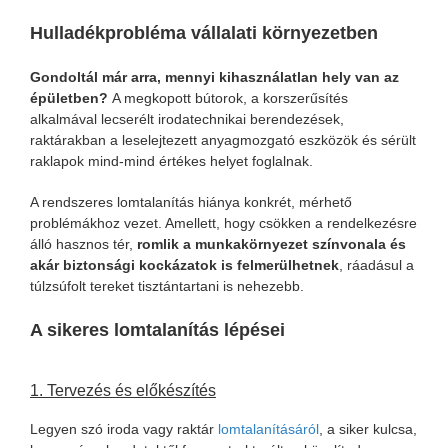
Hulladékprobléma vállalati környezetben
Gondoltál már arra, mennyi kihasználatlan hely van az
épületben?
A megkopott bútorok, a korszerűsítés
alkalmával lecserélt irodatechnikai berendezések,
raktárakban a leselejtezett anyagmozgató eszközök és sérült
raklapok mind-mind értékes helyet foglalnak.
A rendszeres lomtalanítás hiánya konkrét, mérhető
problémákhoz vezet. Amellett, hogy csökken a rendelkezésre
álló hasznos tér,
romlik a munkakörnyezet színvonala és
akár biztonsági kockázatok is felmerülhetnek
, ráadásul a
túlzsúfolt tereket tisztántartani is nehezebb.
A sikeres lomtalanítás lépései
1. Tervezés és előkészítés
Legyen szó iroda vagy raktár
lomtalanításáról
, a siker kulcsa,