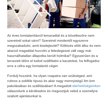
Az éves lomtalanításról lemaradtál és a következőre nem
szeretnél sokat várni? Szeretnél mindentől egyszerre
megszabadulni, amit kiselejteztél? Költözés előtt állsz és nem
akarod magaddal hurcolni a feleslegessé vált vagy már
használhatatlan állapotba került holmikat? Egyszerűen és a
tervezett időre el tudod szállíttatni a kacatokat, ha felfogadsz
erre a célra egy lomtalantó céget.
Fordulj hozzánk, ha olyan csapatra van szükséged, ami
rutinos a sokféle típusú és akár nagy mennyiségű lim-lom
pakolásában és szállításában! A megadott
elérhetőségeinken
válaszolunk a kérdésekre és megosztjuk veled a személyre
szabott ajánlatunkat is.