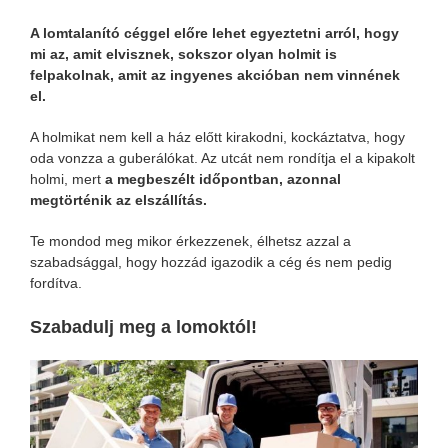
A lomtalanító céggel előre lehet egyeztetni arról, hogy
mi az, amit elvisznek, sokszor olyan holmit is
felpakolnak, amit az ingyenes akcióban nem vinnének
el.
A holmikat nem kell a ház előtt kirakodni, kockáztatva, hogy
oda vonzza a guberálókat. Az utcát nem rondítja el a kipakolt
holmi, mert
a megbeszélt időpontban, azonnal
megtörténik az elszállítás.
Te mondod meg mikor érkezzenek, élhetsz azzal a
szabadsággal, hogy hozzád igazodik a cég és nem pedig
fordítva.
Szabadulj meg a lomoktól!