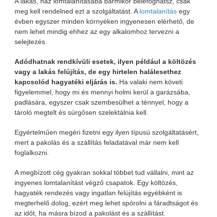
A lakás, ház lomtalanításába bármikor belefoghatsz, csak
meg kell rendelned ezt a szolgáltatást. A
lomtalanítás
egy
évben egyszer minden környéken ingyenesen elérhető, de
nem lehet mindig ehhez az egy alkalomhoz tervezni a
selejtezés.
Adódhatnak rendkívüli esetek, ilyen például a költözés
vagy a lakás felújítás, de egy hirtelen halálesethez
kapcsolód hagyatéki eljárás is.
Ha valaki nem követi
figyelemmel, hogy mi és mennyi holmi kerül a garázsába,
padlására, egyszer csak szembesülhet a ténnyel, hogy a
tároló megtelt és sürgősen szelektálnia kell.
Egyértelműen megéri fizetni egy ilyen típusú szolgáltatásért,
mert a pakolás és a szállítás feladatával már nem kell
foglalkozni.
A megbízott cég gyakran sokkal többet tud vállalni, mint az
ingyenes lomtalanítást végző csapatok. Egy költözés,
hagyaték rendezés vagy ingatlan felújítás egyébként is
megterhelő dolog, ezért meg lehet spórolni a fáradtságot és
az időt, ha másra bízod a pakolást és a szállítást.