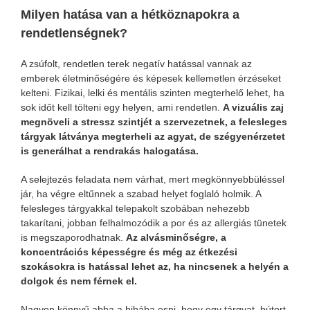
Milyen hatása van a hétköznapokra a
rendetlenségnek?
A zsúfolt, rendetlen terek negatív hatással vannak az
emberek életminőségére és képesek kellemetlen érzéseket
kelteni. Fizikai, lelki és mentális szinten megterhelő lehet, ha
sok időt kell tölteni egy helyen, ami rendetlen.
A vizuális zaj
megnöveli a stressz szintjét a szervezetnek, a felesleges
tárgyak látványa megterheli az agyat, de szégyenérzetet
is generálhat a rendrakás halogatása.
A selejtezés feladata nem várhat, mert megkönnyebbüléssel
jár, ha végre eltűnnek a szabad helyet foglaló holmik. A
felesleges tárgyakkal telepakolt szobában nehezebb
takarítani, jobban felhalmozódik a por és az allergiás tünetek
is megszaporodhatnak.
Az alvásminőségre, a
koncentrációs képességre és még az étkezési
szokásokra is hatással lehet az, ha nincsenek a helyén a
dolgok és nem férnek el.
Nagyon könnyű abba a hibába esni, hogy egy tárgyat, bútort