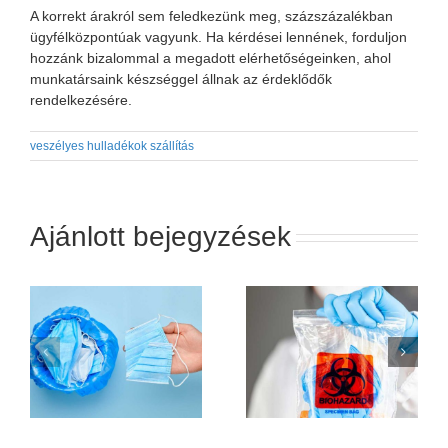
A korrekt árakról sem feledkezünk meg, százszázalékban
ügyfélközpontúak vagyunk. Ha kérdései lennének, forduljon
hozzánk bizalommal a megadott elérhetőségeinken, ahol
munkatársaink készséggel állnak az érdeklődők
rendelkezésére.
veszélyes hulladékok szállítás
Ajánlott bejegyzések
Egészségügyi
Veszélyes anyagok
veszélyeshulladék-
bontása és szállítása:
szállítás
miért bízd
biztonságosan és
szakemberre?
felelősségteljesen