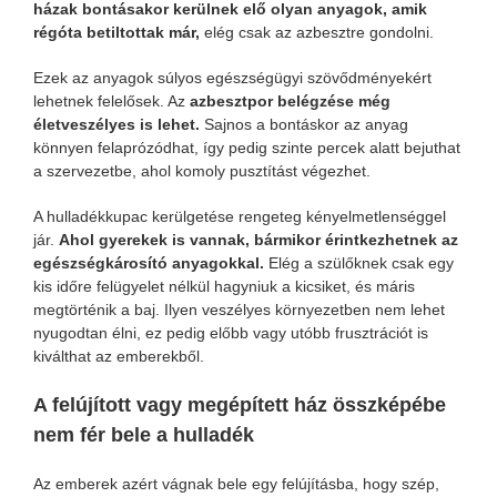
házak bontásakor kerülnek elő olyan anyagok, amik
régóta betiltottak már,
elég csak az azbesztre gondolni.
Ezek az anyagok súlyos egészségügyi szövődményekért
lehetnek felelősek. Az
azbesztpor belégzése még
életveszélyes is lehet.
Sajnos a bontáskor az anyag
könnyen felaprózódhat, így pedig szinte percek alatt bejuthat
a szervezetbe, ahol komoly pusztítást végezhet.
A hulladékkupac kerülgetése rengeteg kényelmetlenséggel
jár.
Ahol gyerekek is vannak, bármikor érintkezhetnek az
egészségkárosító anyagokkal.
Elég a szülőknek csak egy
kis időre felügyelet nélkül hagyniuk a kicsiket, és máris
megtörténik a baj. Ilyen veszélyes környezetben nem lehet
nyugodtan élni, ez pedig előbb vagy utóbb frusztrációt is
kiválthat az emberekből.
A felújított vagy megépített ház összképébe
nem fér bele a hulladék
Az emberek azért vágnak bele egy felújításba, hogy szép,