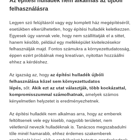
Az építési hulladék nem alkalmas az újbóli
felhasználásra
Legyen szó felújításról vagy egy komplett ház megépítéséről,
esetükben elkerülhetetlen, hogy építési hulladék keletkezzen.
Egyesek úgy vannak vele, hogy nem szállíttatják el a sittet,
hanem később, például egy melléképület kivitelezésekor
felhasználják majd. Fontos számukra a környezettudatosság,
éppen ezért próbálnak meg kreatívan, nyitottan hozzáállni
ehhez a kérdéshez.
Az igazság az, hogy
az építési hulladék újbóli
felhasználása közel sem környezettudatos
lépés,
sőt.
Akik ezt az utat választják, több kockázattal,
kompromisszummal számolhatnak,
amelyek számos
kényelmetlen helyzetet is eredményezhetnek.
Az építési hulladék nem alkalmas arra, hogy az emberek
feltöltsenek vele egy kisebb, nagyobb területet, nem
véletlenül nevezik hulladéknak is. Tanácsos megszabadulni
tőle minél hamarabb, ehhez érdemes szakemberek
segítségét kérni, akik a szabályokat betartva gondoskodnak