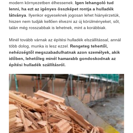
modern környezetben élhessenek.
Igen lehangoló tud
lenni, ha ezt az igényes összképet rontja a hulladék
látványa
. Ilyenkor egyeseknek jogosan lehet hiányérzetük,
hiszen nem tudják kellően élvezni az új körülményeket, sőt,
talán még rosszabbak is lehetnek, mint a korábbiak.
Minél tovább várnak az építési hulladék elszállítással, annál
több dolog, munka is lesz ezzel.
Rengeteg tehertől,
nehézségtől megszabadulhatnak azon személyek, akik
időben, lehetőleg minél hamarabb gondoskodnak az
építési hulladék szállításról.