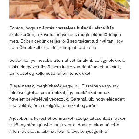
Fontos, hogy az építési veszélyes hulladék elszállítás
szakszerűen, a követelményeknek megfelelően történjen
meg. Ebben cégünk teljeskörű segítséget tud nyújtani, így
nem Önnek kell erre időt, energiát fordítania.
Sokkal kényelmesebb alternatívát kínálunk az ügyfeleknek,
akiknek így véletlenül sem kell olyan döntéseket hozniuk,
amik esetleg kellemetlenül érintenék őket.
Rugalmasak, megbízhatók vagyunk. Tisztában vagyunk
felelősségteljes pozíciónkkal, így munkánkat ennek
figyelembevételével végezzük. Garantáljuk, hogy elégedett
lesz velünk, és a szolgáltatásunkkal egyaránt.
A jövőben is kereshet bennünket, szolgáltatásunkat máskor
is könnyedén igénybe tudja venni. Honlapunkon bővebb
információkat is találhat rólunk, tevékenységünkről.